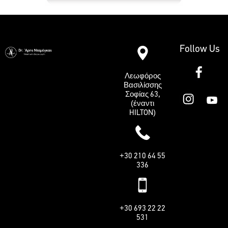
Follow Us
Λεωφόρος
Βασιλίσσης
Σοφίας 63,
(έναντι
HILTON)
+30 210 64 55
336
+30 693 22 22
531