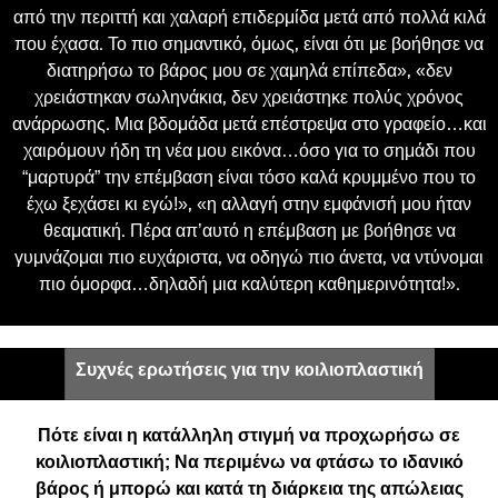
από την περιττή και χαλαρή επιδερμίδα μετά από πολλά κιλά
που έχασα. Το πιο σημαντικό, όμως, είναι ότι με βοήθησε να
διατηρήσω το βάρος μου σε χαμηλά επίπεδα», «δεν
χρειάστηκαν σωληνάκια, δεν χρειάστηκε πολύς χρόνος
ανάρρωσης. Μια βδομάδα μετά επέστρεψα στο γραφείο…και
χαιρόμουν ήδη τη νέα μου εικόνα…όσο για το σημάδι που
“μαρτυρά” την επέμβαση είναι τόσο καλά κρυμμένο που το
έχω ξεχάσει κι εγώ!», «η αλλαγή στην εμφάνισή μου ήταν
θεαματική. Πέρα απ’αυτό η επέμβαση με βοήθησε να
γυμνάζομαι πιο ευχάριστα, να οδηγώ πιο άνετα, να ντύνομαι
πιο όμορφα…δηλαδή μια καλύτερη καθημερινότητα!».
Συχνές ερωτήσεις για την κοιλιοπλαστική
Πότε είναι η κατάλληλη στιγμή να προχωρήσω σε
κοιλιοπλαστική; Να περιμένω να φτάσω το ιδανικό
βάρος ή μπορώ και κατά τη διάρκεια της απώλειας