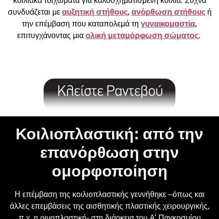
κοιλιακά τοιχώματα για καλοσχηματισμένη κοιλιά. Συχνά
συνδυάζεται με
αυξητική στήθους
,
ανόρθωση στήθους
ή
την επέμβαση που καταπολεμά τη
γυναικομαστία
,
επιτυγχάνοντας μια
ολική μεταμόρφωση σώματος
.
Κοιλιοπλαστική: από την
επανόρθωση στην
ομορφοποίηση
Η επέμβαση της κοιλιοπλαστικής γεννήθηκε –όπως και
άλλες επεμβάσεις της αισθητικής πλαστικής χειρουργικής,
π.χ. η ρινοπλαστική- στη διάρκεια του Α’ Παγκοσμίου