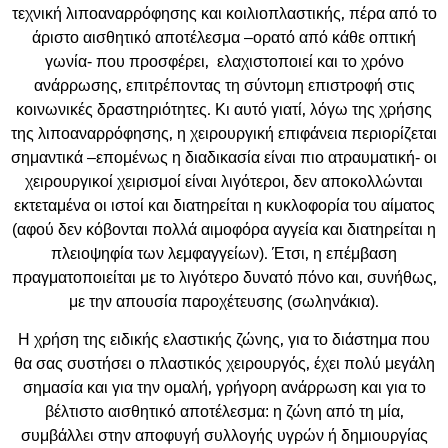
τεχνική λιποαναρρόφησης και κοιλιοπλαστικής, πέρα από το
άριστο αισθητικό αποτέλεσμα –ορατό από κάθε οπτική
γωνία- που προσφέρει, ελαχιστοποιεί και το χρόνο
ανάρρωσης, επιτρέποντας τη σύντομη επιστροφή στις
κοινωνικές δραστηριότητες. Κι αυτό γιατί, λόγω της χρήσης
της λιποαναρρόφησης, η χειρουργική επιφάνεια περιορίζεται
σημαντικά –επομένως η διαδικασία είναι πιο ατραυματική- οι
χειρουργικοί χειρισμοί είναι λιγότεροι, δεν αποκολλώνται
εκτεταμένα οι ιστοί και διατηρείται η κυκλοφορία του αίματος
(αφού δεν κόβονται πολλά αιμοφόρα αγγεία και διατηρείται η
πλειοψηφία των λεμφαγγείων). Έτσι, η επέμβαση
πραγματοποιείται με το λιγότερο δυνατό πόνο και, συνήθως,
με την απουσία παροχέτευσης (σωληνάκια).
Η χρήση της ειδικής ελαστικής ζώνης, για το διάστημα που
θα σας συστήσει ο πλαστικός χειρουργός, έχει πολύ μεγάλη
σημασία και για την ομαλή, γρήγορη ανάρρωση και για το
βέλτιστο αισθητικό αποτέλεσμα: η ζώνη από τη μία,
συμβάλλει στην αποφυγή συλλογής υγρών ή δημιουργίας