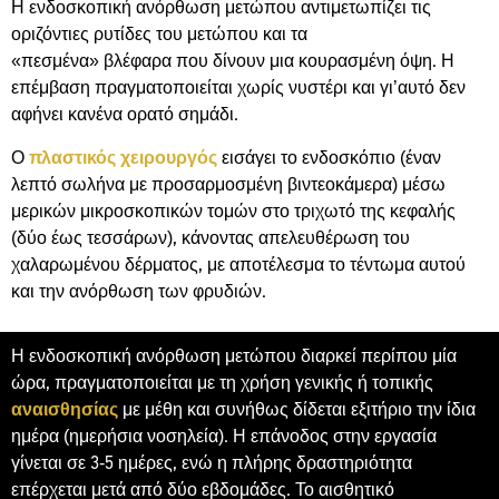
Η ενδοσκοπική ανόρθωση μετώπου αντιμετωπίζει τις
οριζόντιες ρυτίδες του μετώπου και τα
«πεσμένα» βλέφαρα που δίνουν μια κουρασμένη όψη. Η
επέμβαση πραγματοποιείται χωρίς νυστέρι και γι’αυτό δεν
αφήνει κανένα ορατό σημάδι.
Ο
πλαστικός χειρουργός
εισάγει το ενδοσκόπιο (έναν
λεπτό σωλήνα με προσαρμοσμένη βιντεοκάμερα) μέσω
μερικών μικροσκοπικών τομών στο τριχωτό της κεφαλής
(δύο έως τεσσάρων), κάνοντας απελευθέρωση του
χαλαρωμένου δέρματος, με αποτέλεσμα το τέντωμα αυτού
και την ανόρθωση των φρυδιών.
Η ενδοσκοπική ανόρθωση μετώπου διαρκεί περίπου μία
ώρα, πραγματοποιείται με τη χρήση γενικής ή τοπικής
αναισθησίας
με μέθη και συνήθως δίδεται εξιτήριο την ίδια
ημέρα (ημερήσια νοσηλεία). Η επάνοδος στην εργασία
γίνεται σε 3-5 ημέρες, ενώ η πλήρης δραστηριότητα
επέρχεται μετά από δύο εβδομάδες. Το αισθητικό