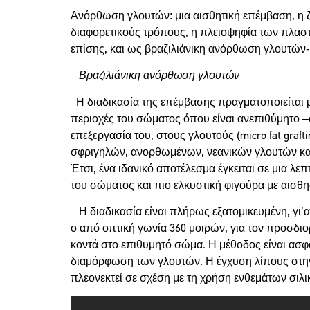
Ανόρθωση γλουτών: μια αισθητική επέμβαση, η 
διαφορετικούς τρόπους, η πλειοψηφία των πλαστ
επίσης, και ως βραζιλιάνικη ανόρθωση γλουτών- 
Βραζιλιάνικη ανόρθωση γλουτών
Η διαδικασία της επέμβασης πραγματοποιείται μ
περιοχές του σώματος όπου είναι ανεπιθύμητο –ό
επεξεργασία του, στους γλουτούς (micro fat gra
σφριγηλών, ανορθωμένων, νεανικών γλουτών και
Έτσι, ένα ιδανικό αποτέλεσμα έγκειται σε μια λ
του σώματος και πιο ελκυστική φιγούρα με αισθ
Η διαδικασία είναι πλήρως εξατομικευμένη, γι’αυ
ο από οπτική γωνία 360 μοιρών, για τον προσδιο
κοντά στο επιθυμητό σώμα. Η μέθοδος είναι ασφ
διαμόρφωση των γλουτών. Η έγχυση λίπους στην
πλεονεκτεί σε σχέση με τη χρήση ενθεμάτων σιλ