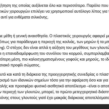
ζήτηση της οποίας αυξάνεται όλο και περισσότερο. Παρόλο που
ικών χειρουργών επιλέγει να χρησιμοποιεί αυτόλογο λίπος για
αντί για ενθέματα σιλικόνης.
ε μέθη ή γενική αναισθησία. Ο πλαστικός χειρουργός αφαιρεί 
πως για παράδειγμα η περιοχή της κοιλιάς, των μηρών ή τα μπρά
fting). Ο στόχος δεν είναι απλά η αύξηση του μεγέθους των γλο
 η επαναδιαμόρφωση του συνόλου του κορμού, συμπεριλαμβανο
επτότερη μέση, πιο καλοσχηματισμένους γοφούς και μηρούς, το
ησιακό προφίλ σώματος.
τό και κατά τη διάρκεια της προεγχειρητικής συνεδρίας ο πλαστ
ρισμό των ιδανικών σημείων τόσο για την αφαίρεση όσο και για
αλής και προσφέρει φυσικό αισθητικό αποτέλεσμα –είναι ο απο
 περιοχή των γλουτών, μπορεί, το πρώτο μετεγχειρητικό διάσ
ικόνης στους γλουτούς γιατί έχει μακράς διάρκειας αποτελέσμα