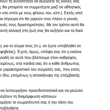
ουν τη δυνατότητα να αυξήσετε τις κοινές σας
 θα μπορείτε να συμμετέχετε μαζί σε αθλητικές
 στο σπίτι με τους φίλους του, κλπ.). Εκτός από
αι σίγουρο ότι θα χαρούν που πλέον ο γονιός
ρινές τους δραστηριότητες. Με τον τρόπο αυτό θα
ή αυτή αλλαγή στη ζωή σας θα αυξήσει και τα δικά
 για το σώμα τους (π.χ. αν έχετε υποβληθεί σε
φηβείας). Έχετε, όμως, υπόψη σας ότι η εικόνα
δηλαδή σε αυτό που βλέπουμε στον καθρέφτη,
 επομένως, στα παιδιά σας ότι ο κάθε άνθρωπος
 το χαρακτηριστικό του σώματός σας, που εσείς
 το ίδιο, επομένως η αποκάλυψη της επέμβασής
 λειτουργήσει προειδοποιητικά και να μειώσει
α ελέγξουν τη διαμόρφωση κάποιων
ονομήσει το σωματότυπό σας ή την τάση του
ποβληθείτε