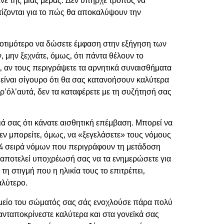
νε της μιας μέρας. Δεν υπήρχε τρόπος να
τίζονται για το πώς θα αποκαλύψουν την
ροτιμότερο να δώσετε έμφαση στην εξήγηση των
, μην ξεχνάτε, όμως, ότι πάντα θέλουν το
ες, αν τους περιγράψετε τα αρνητικά συναισθήματα
είναι σίγουρο ότι θα σας κατανοήσουν καλύτερα
αρ’όλ’αυτά, δεν τα καταφέρετε με τη συζήτησή σας
διά σας ότι κάνατε αισθητική επέμβαση. Μπορεί να
δεν μπορείτε, όμως, να «ξεγελάσετε» τους νόμους
864 σειρά νόμων που περιγράφουν τη μετάδοση
, αποτελεί υποχρέωσή σας να τα ενημερώσετε για
η στιγμή που η ηλικία τους το επιτρέπει,
αλύτερο.
ημείο του σώματός σας σάς ενοχλούσε πάρα πολύ
 ανταποκρίνεστε καλύτερα και στα γονεϊκά σας