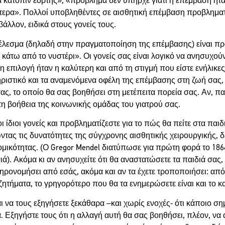
κατόπιν εορτής», «πρόβλημα δεν υπήρχε γιατί η επέμβαση ήτα
γότερα». Πολλοί υποβληθέντες σε αισθητική επέμβαση προβλημα
άλλον, ειδικά στους γονείς τους.
τέλεσμα (δηλαδή στην πραγματοποίηση της επέμβασης) είναι π
άτω από το νυστέρι». Οι γονείς σας είναι λογικό να ανησυχούν
 η επιλογή ήταν η καλύτερη και από τη στιγμή που είστε ενήλικ
στικό και τα αναμενόμενα οφέλη της επέμβασης στη ζωή σας, 
 σας, το οποίο θα σας βοηθήσει στη μετέπειτα πορεία σας. Αν, π
τη βοήθεια της κοινωνικής ομάδας του γιατρού σας.
οι ίδιοι γονείς και προβληματίζεστε για το πώς θα πείτε στα παι
ώντας τις δυνατότητες της σύγχρονης αισθητικής χειρουργικής, 
ονομικότητας. (Ο Gregor Mendel διατύπωσε για πρώτη φορά το 1
ά). Ακόμα κι αν ανησυχείτε ότι θα αναστατώσετε τα παιδιά σας
ηρονομήσει από εσάς, ακόμα και αν τα έχετε τροποποιήσει: από τ
ητήματα, το γρηγορότερο που θα τα ενημερώσετε είναι και το κ
 να τους εξηγήσετε ξεκάθαρα –και χωρίς ενοχές- ότι κάποιο σ
ά. Εξηγήστε τους ότι η αλλαγή αυτή θα σας βοηθήσει, πλέον, να