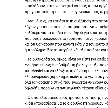
πρώτη επέμβασή μου…δεν μένουμε μαζί. Το είπα 
καταλάβουν, και είχα σκεφτεί να τους το πω αρ
πραγματοποίησή της στο οικογενειακό τους περιβ
Αντί, όμως, να εστιάσετε τη συζήτηση στο απο
λόγων για τους οποίους αποφασίσατε να «μπείτε κ
καλύτερο για τα παιδιά τους. Αφού για εσάς αυτή
που σας προκαλούσε το τροποποιημένο χαρακτηρι
και ότι θα χαρούν που κάνατε κάτι για τον εαυτό
ή προβληματίζεστε υπερβολικά, αξιοποιήστε και 
Το δυσκολότερο, όμως, είναι αν είστε και εσείς 
«νικήσατε» -ως ένα βαθμό- τη βιολογία, αξιοποι
του Mendel και να ελέγξετε τη δύναμη της κληρ
κληρονομικών χαρακτηριστικών από γενιά σε γενι
όλα τα χαρακτηριστικά που ενδέχεται να έχουν κλ
δηλαδή μπορούν να αντιληφθούν τέτοιου είδους ζ
Ο αποτελεσματικότερος τρόπος συζήτησης είναι
κι ότι αποφασίσατε να το διορθώσετε χειρουργικ