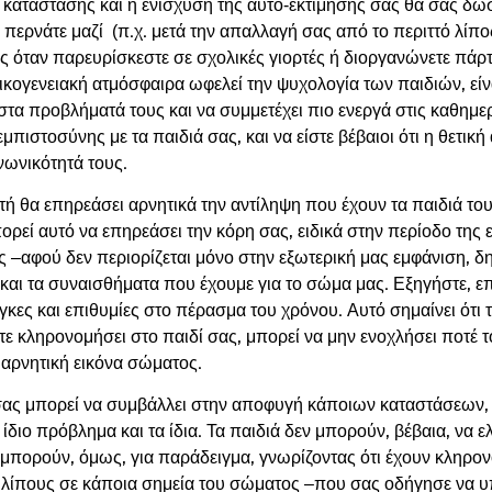
κατάστασης και η ενίσχυση της αυτό-εκτίμησής σας θα σας δώσ
περνάτε μαζί (π.χ. μετά την απαλλαγή σας από το περιττό λίπος
ς όταν παρευρίσκεστε σε σχολικές γιορτές ή διοργανώνετε πάρτι
οικογενειακή ατμόσφαιρα ωφελεί την ψυχολογία των παιδιών, είν
στα προβλήματά τους και να συμμετέχει πιο ενεργά στις καθημε
εμπιστοσύνης με τα παιδιά σας, και να είστε βέβαιοι ότι η θετικ
νωνικότητά τους.
θα επηρεάσει αρνητικά την αντίληψη που έχουν τα παιδιά τους
εί αυτό να επηρεάσει την κόρη σας, ειδικά στην περίοδο της ε
ας –αφού δεν περιορίζεται μόνο στην εξωτερική μας εμφάνιση, 
ις και τα συναισθήματα που έχουμε για το σώμα μας. Εξηγήστε,
άγκες και επιθυμίες στο πέρασμα του χρόνου. Αυτό σημαίνει ότι
τε κληρονομήσει στο παιδί σας, μπορεί να μην ενοχλήσει ποτέ
 αρνητική εικόνα σώματος.
ς μπορεί να συμβάλλει στην αποφυγή κάποιων καταστάσεων, να
ο ίδιο πρόβλημα και τα ίδια. Τα παιδιά δεν μπορούν, βέβαια, ν
), μπορούν, όμως, για παράδειγμα, γνωρίζοντας ότι έχουν κληρ
λίπους σε κάποια σημεία του σώματος –που σας οδήγησε να υ