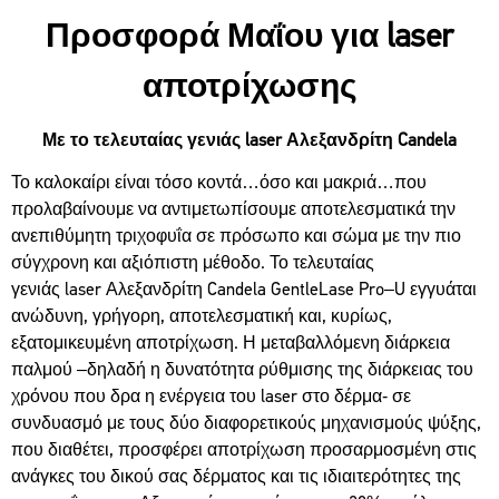
Προσφορά Μαΐου για laser
αποτρίχωσης
Με το τελευταίας γενιάς laser Αλεξανδρίτη Candela
Το καλοκαίρι είναι τόσο κοντά…όσο και μακριά…που
προλαβαίνουμε να αντιμετωπίσουμε αποτελεσματικά την
ανεπιθύμητη τριχοφυΐα σε πρόσωπο και σώμα με την πιο
σύγχρονη και αξιόπιστη μέθοδο. Το τελευταίας
γενιάς
laser
Αλεξανδρίτη
Candela
GentleLase
Pro
–
U
εγγυάται
ανώδυνη, γρήγορη, αποτελεσματική και, κυρίως,
εξατομικευμένη αποτρίχωση. Η μεταβαλλόμενη διάρκεια
παλμού –δηλαδή η δυνατότητα ρύθμισης της διάρκειας του
χρόνου που δρα η ενέργεια του
laser
στο δέρμα- σε
συνδυασμό με τους δύο διαφορετικούς μηχανισμούς ψύξης,
που διαθέτει, προσφέρει αποτρίχωση προσαρμοσμένη στις
ανάγκες του δικού σας δέρματος και τις ιδιαιτερότητες της